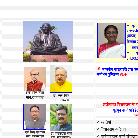
श्री
राष्ट्र
(षष्ठम)
दिनांक
छायाच
24.03
माननीय राष्ट्रपति द्वारा 
संबोधन पुस्तिका
PDF
श्री
रमेन डेका
डॉ. रमन सिंह
मान.राज्यपाल
मान. अध्यक्ष
छत्तीसगढ़ विधानसभा के 
यूट्यूब पर देखने हे
छा
स्मृतियाँ
विधानसभा-परिचय
श्री विष्णु देव साय
डॉ. चरणदास महंत
प्रकिया तथा कार्य संचालन
मान. मुख्यमंत्री
मान. नेता प्रतिपक्ष