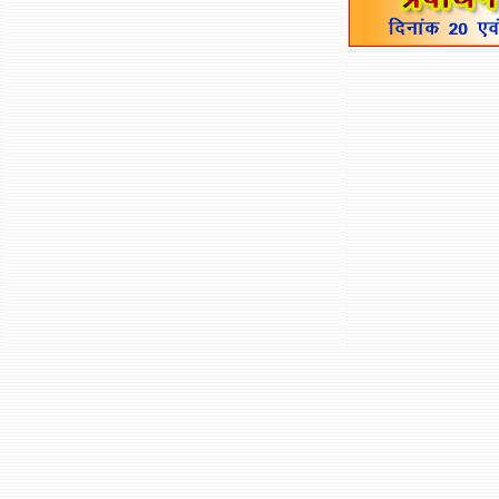
षष्ठम् विध