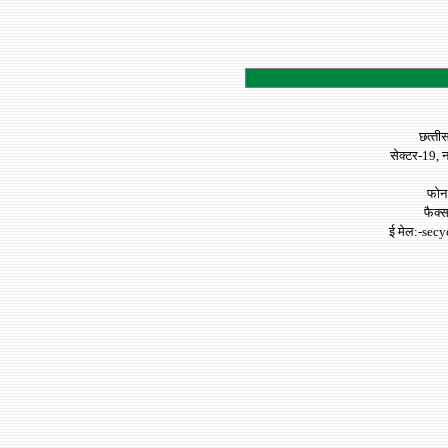
छत्‍त
सेक्टर-19, न
फोन
फैक्‍
ई मेल
:-secy